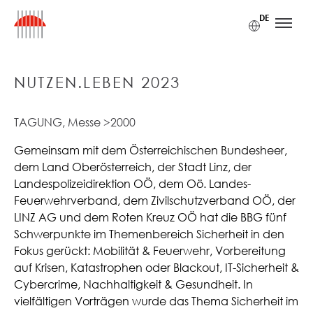
Zum Inhalt
Zum Hauptmenü
Zum Footer
Accesskey
[1]
Accesskey
[3]
Accesskey
[2]
DE
NUTZEN.LEBEN 2023
TAGUNG, Messe >2000
Gemeinsam mit dem Österreichischen Bundesheer,
dem Land Oberösterreich, der Stadt Linz, der
Landespolizeidirektion OÖ, dem Oö. Landes-
Feuerwehrverband, dem Zivilschutzverband OÖ, der
LINZ AG und dem Roten Kreuz OÖ hat die BBG fünf
Schwerpunkte im Themenbereich Sicherheit in den
Fokus gerückt: Mobilität & Feuerwehr, Vorbereitung
auf Krisen, Katastrophen oder Blackout, IT-Sicherheit &
Cybercrime, Nachhaltigkeit & Gesundheit. In
vielfältigen Vorträgen wurde das Thema Sicherheit im