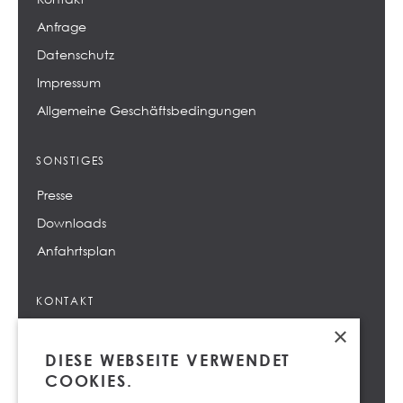
Anfrage
Datenschutz
Impressum
Allgemeine Geschäftsbedingungen
SONSTIGES
Presse
Downloads
Anfahrtsplan
KONTAKT
×
info@design-center.at
DIESE WEBSEITE VERWENDET
+43 732 69 66 - 0
COOKIES.