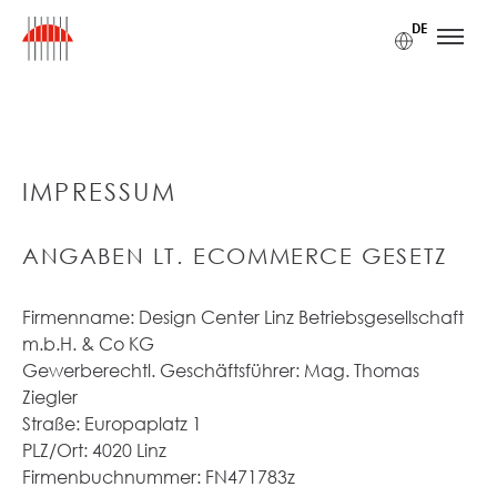
Zum Inhalt
Zum Hauptmenü
Zum Footer
Accesskey
[1]
Accesskey
[3]
Accesskey
[2]
DE
IMPRESSUM
ANGABEN LT. ECOMMERCE GESETZ
Firmenname: Design Center Linz Betriebsgesellschaft
m.b.H. & Co KG
Gewerberechtl. Geschäftsführer: Mag. Thomas
Ziegler
Straße: Europaplatz 1
PLZ/Ort: 4020 Linz
Firmenbuchnummer: FN471783z