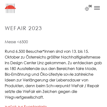
Zum Inhalt
Zum Hauptmenü
Zum Footer
Accesskey
[1]
Accesskey
[3]
Accesskey
[2]
DE
WEFAIR 2023
Messe <6500
Rund 6.500 Besucher*innen sind von 13. bis 15.
Oktober zu Österreichs größter Nachhaltigkeitsmesse
ins Design Center Linz gekommen. Zu entdecken gab
es 180 Ausstellende aus den Bereichen faire Mode,
Bio-Ernährung und Öko-Lifestyle sowie zahlreiche
Ideen zur Verlängerung der Lebensdauer von
Produkten, denn beim Schwerpunkt WeFair / Repair
setzte die WeFair ein Zeichen gegen die
Wegwerfgesellschaft.
zurück zur Eventgalerie